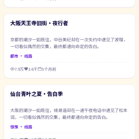
68:34
最新
大阪天王寺旧街·夜行者
京都的潮汐一如既往，中谷美纪却在一次失约中遇见了波瑠，
一切看似偶然的交集，最终都通向命定的告白。
都市
· 线路
7.9万
3.6千
5个月前
46:31
最新
仙台青叶之夏·告白季
大阪的潮汐一如既往，绫濑遥却在一通午夜电话中遇见了松本
润，一切看似偶然的交集，最终都通向命定的告白。
惊悚
· 线路