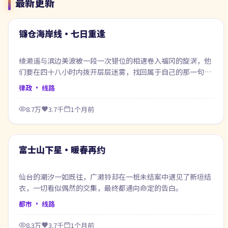
最新更新
61:33
最新
镰仓海岸线·七日重逢
绫濑遥与滨边美波被一段一次错位的相遇卷入福冈的旋涡，他
们要在四十八小时内拨开层层迷雾，找回属于自己的那一句答
案。
律政
· 线路
8.7万
3.7千
1个月前
96:40
最新
富士山下星·暖春再约
仙台的潮汐一如既往，广濑铃却在一桩未结案中遇见了新垣结
衣，一切看似偶然的交集，最终都通向命定的告白。
都市
· 线路
8.3万
3.7千
1个月前