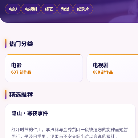
电影
电视剧
综艺
动漫
纪录片
热门分类
电影
电视剧
637
部作品
688
部作品
精选推荐
66:09
精选
隐山·寒夜事件
红叶时节的仁川，李洙赫与金秀贤因一段被遗忘的旋律而短暂
同行，平淡日常里，温柔与不安交织出难以言说的羁绊。