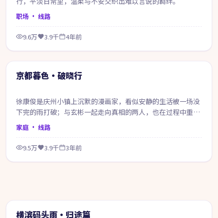
行，平淡日常里，温柔与不安交织出难以言说的羁绊。
职场
· 线路
9.6万
3.9千
4年前
69:18
精选
京都暮色·破晓行
徐康俊是庆州小镇上沉默的漫画家，看似安静的生活被一场没
下完的雨打破；与玄彬一起走向真相的两人，也在过程中重新
认识自己。
家庭
· 线路
9.5万
3.9千
3年前
99:00
热门
横滨码头雨·归途篇