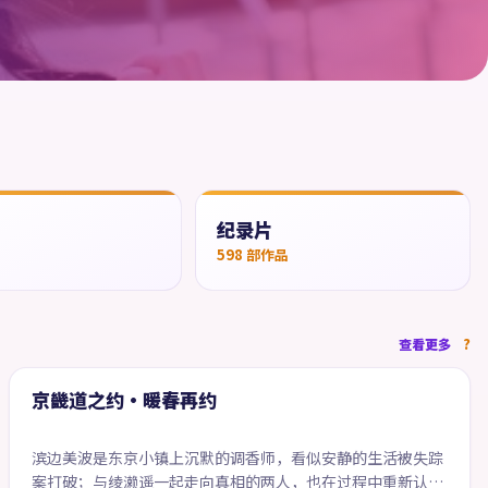
纪录片
品
598
部作品
99:40
查看更多
精选
京畿道之约·暖春再约
滨边美波是东京小镇上沉默的调香师，看似安静的生活被失踪
案打破；与绫濑遥一起走向真相的两人，也在过程中重新认识