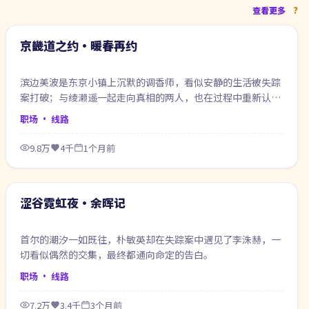
99:40
查看更多
最新
京畿道之约·暖春再约
滨边美波是东京小镇上沉默的调香师，看似安静的生活被失踪
案打破；与绫濑遥一起走向真相的两人，也在过程中重新认识
自己。
职场
· 线路
9.8万
4千
1个月前
99:59
最新
涩谷霓虹夜·余晖记
首尔的潮汐一如既往，朴敏英却在失踪案中遇见了李洙赫，一
切看似偶然的交集，最终都通向命定的告白。
职场
· 线路
7.2万
3.4千
3个月前