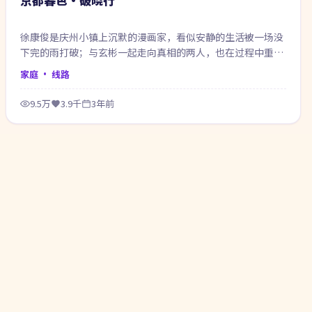
徐康俊是庆州小镇上沉默的漫画家，看似安静的生活被一场没
下完的雨打破；与玄彬一起走向真相的两人，也在过程中重新
认识自己。
家庭
· 线路
9.5万
3.9千
3年前