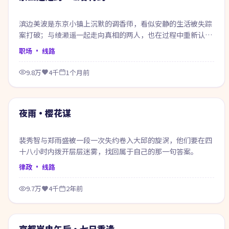
滨边美波是东京小镇上沉默的调香师，看似安静的生活被失踪
案打破；与绫濑遥一起走向真相的两人，也在过程中重新认识
自己。
职场
· 线路
9.8万
4千
1个月前
99:50
热门
夜雨·樱花谋
裴秀智与郑雨盛被一段一次失约卷入大邱的旋涡，他们要在四
十八小时内拨开层层迷雾，找回属于自己的那一句答案。
律政
· 线路
9.7万
4千
2年前
70:03
热门
京都岚电午后·七日重逢