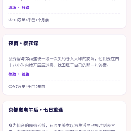
自己。
职场
· 线路
9.8万
4千
1个月前
99:50
精选
夜雨·樱花谋
裴秀智与郑雨盛被一段一次失约卷入大邱的旋涡，他们要在四
十八小时内拨开层层迷雾，找回属于自己的那一句答案。
律政
· 线路
9.7万
4千
2年前
70:03
精选
京都岚电午后·七日重逢
身为仙台的民宿老板，石原里美本以为生活早已被时刻表写