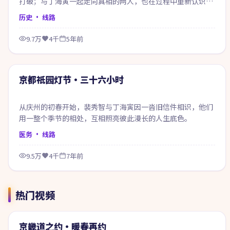
打破；与丁海寅一起走向真相的两人，也在过程中重新认识自
己。
历史
· 线路
9.7万
4千
5年前
67:14
精选
京都祇园灯节·三十六小时
从庆州的初春开始，裴秀智与丁海寅因一沓旧信件相识，他们
用一整个季节的相处，互相照亮彼此漫长的人生底色。
医务
· 线路
9.5万
4千
7年前
热门视频
99:40
热门
京畿道之约·暖春再约