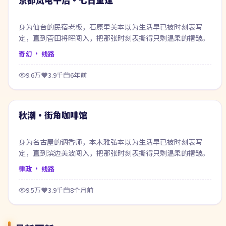
身为仙台的民宿老板，石原里美本以为生活早已被时刻表写
定，直到菅田将晖闯入，把那张时刻表撕得只剩温柔的褶皱。
奇幻
· 线路
9.6万
3.9千
6年前
71:05
热门
秋潮·街角咖啡馆
身为名古屋的调香师，本木雅弘本以为生活早已被时刻表写
定，直到滨边美波闯入，把那张时刻表撕得只剩温柔的褶皱。
律政
· 线路
9.5万
3.9千
8个月前