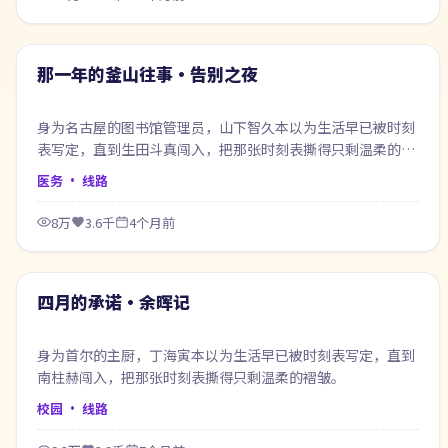
60:41
最新
那一年的釜山往事·告别之夜
身为名古屋的图书馆管理员，山下智久本以为生活早已被时刻
表写定，直到生田斗真闯入，把那张时刻表撕得只剩温柔的褶
皱。
医务
· 线路
8万
3.6千
4个月前
99:29
最新
四月的承诺·余晖记
身为首尔的主厨，丁海寅本以为生活早已被时刻表写定，直到
南柱赫闯入，把那张时刻表撕得只剩温柔的褶皱。
校园
· 线路