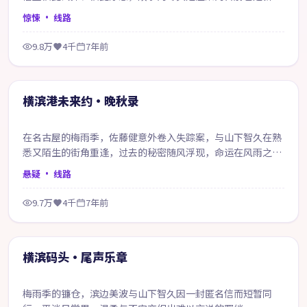
开始。
惊悚
· 线路
9.8万
4千
7年前
99:57
精选
横滨港未来约·晚秋录
在名古屋的梅雨季，佐藤健意外卷入失踪案，与山下智久在熟
悉又陌生的街角重逢，过去的秘密随风浮现，命运在风雨之间
悄然改写。
悬疑
· 线路
9.7万
4千
7年前
53:51
精选
横滨码头·尾声乐章
梅雨季的镰仓，滨边美波与山下智久因一封匿名信而短暂同