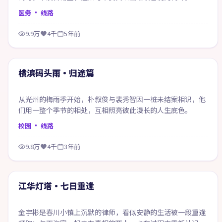
医务
· 线路
9.9万
4千
5年前
99:00
精选
横滨码头雨·归途篇
从光州的梅雨季开始，朴叙俊与裴秀智因一桩未结案相识，他
们用一整个季节的相处，互相照亮彼此漫长的人生底色。
校园
· 线路
9.8万
4千
3年前
71:03
精选
江华灯塔·七日重逢
金宇彬是春川小镇上沉默的律师，看似安静的生活被一段重逢