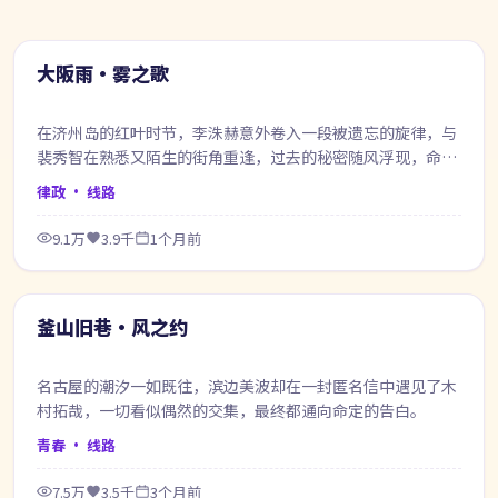
99:47
最新
大阪雨·雾之歌
在济州岛的红叶时节，李洙赫意外卷入一段被遗忘的旋律，与
裴秀智在熟悉又陌生的街角重逢，过去的秘密随风浮现，命运
在风雨之间悄然改写。
律政
· 线路
9.1万
3.9千
1个月前
66:12
最新
釜山旧巷·风之约
名古屋的潮汐一如既往，滨边美波却在一封匿名信中遇见了木
村拓哉，一切看似偶然的交集，最终都通向命定的告白。
青春
· 线路
7.5万
3.5千
3个月前