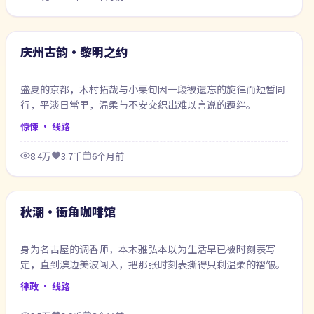
65:56
最新
庆州古韵·黎明之约
盛夏的京都，木村拓哉与小栗旬因一段被遗忘的旋律而短暂同
行，平淡日常里，温柔与不安交织出难以言说的羁绊。
惊悚
· 线路
8.4万
3.7千
6个月前
71:05
最新
秋潮·街角咖啡馆
身为名古屋的调香师，本木雅弘本以为生活早已被时刻表写
定，直到滨边美波闯入，把那张时刻表撕得只剩温柔的褶皱。
律政
· 线路