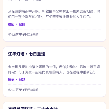
从光州的梅雨季开始，朴叙俊与裴秀智因一桩未结案相识，他
们用一整个季节的相处，互相照亮彼此漫长的人生底色。
校园
· 线路
9.8万
4千
3年前
71:03
热门
江华灯塔·七日重逢
金宇彬是春川小镇上沉默的律师，看似安静的生活被一段重逢
打破；与丁海寅一起走向真相的两人，也在过程中重新认识自
己。
历史
· 线路
9.7万
4千
5年前
67:14
热门
京都祇园灯节·三十六小时