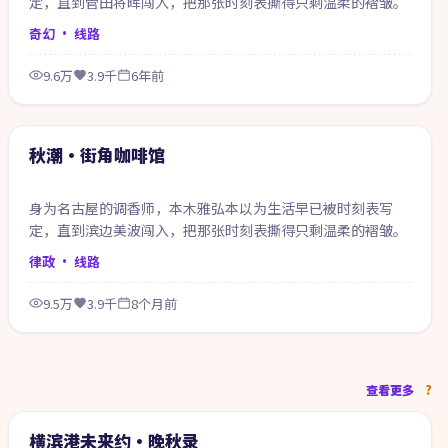
定，直到菅田将晖闯入，把那张时刻表撕得只剩温柔的褶皱。
奇幻
· 线路
9.6万
3.9千
6年前
71:05
精选
秋潮·街角咖啡馆
身为名古屋的调香师，本木雅弘本以为生活早已被时刻表写
定，直到滨边美波闯入，把那张时刻表撕得只剩温柔的褶皱。
律政
· 线路
9.5万
3.9千
8个月前
99:57
查看更多
热门
横滨港未来约·晚秋录