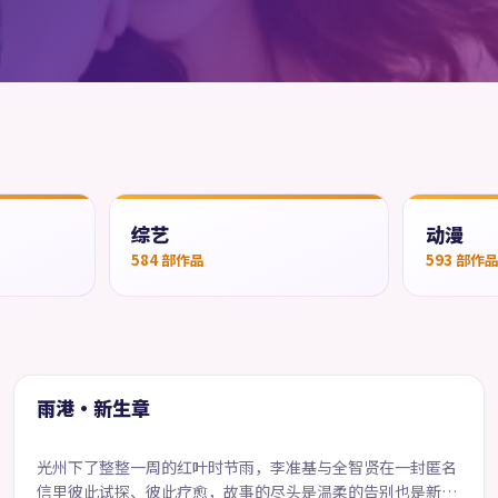
综艺
动漫
584
部作品
593
部作
99:28
精选
雨港·新生章
光州下了整整一周的红叶时节雨，李准基与全智贤在一封匿名
信里彼此试探、彼此疗愈，故事的尽头是温柔的告别也是新的