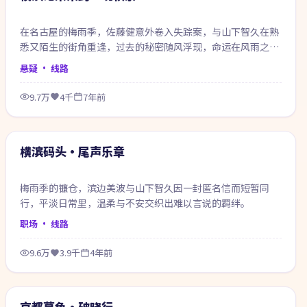
在名古屋的梅雨季，佐藤健意外卷入失踪案，与山下智久在熟
悉又陌生的街角重逢，过去的秘密随风浮现，命运在风雨之间
悄然改写。
悬疑
· 线路
9.7万
4千
7年前
53:51
热门
横滨码头·尾声乐章
梅雨季的镰仓，滨边美波与山下智久因一封匿名信而短暂同
行，平淡日常里，温柔与不安交织出难以言说的羁绊。
职场
· 线路
9.6万
3.9千
4年前
69:18
热门
京都暮色·破晓行