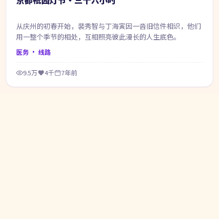
从庆州的初春开始，裴秀智与丁海寅因一沓旧信件相识，他们
用一整个季节的相处，互相照亮彼此漫长的人生底色。
医务
· 线路
9.5万
4千
7年前